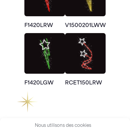
F1420LRW
V1500201LWW
F1420LGW
RCET150LRW
Nous utilisons des cookies