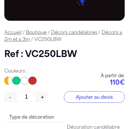
Accueil
/
Boutique
/
Décors candélabres
/
Décors ≥
2m et ≤ 3m
/ VC250LBW
Ref : VC250LBW
Couleurs :
À partir de:
110€
-
+
Ajouter au devis
quantité de VC250LBW
Type de décoration
Décoration candélabre