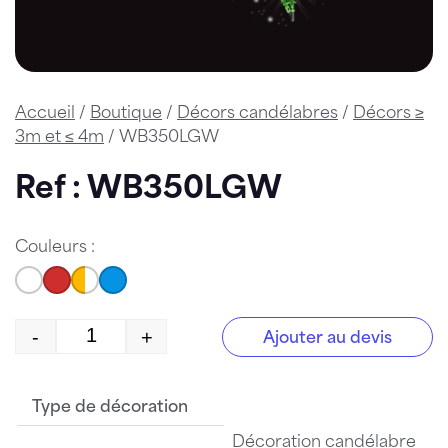
Accueil
/
Boutique
/
Décors candélabres
/
Décors ≥
3m et ≤ 4m
/ WB350LGW
Ref : WB350LGW
Couleurs :
-
+
Ajouter au devis
quantité de WB350LGW
Type de décoration
Décoration candélabre