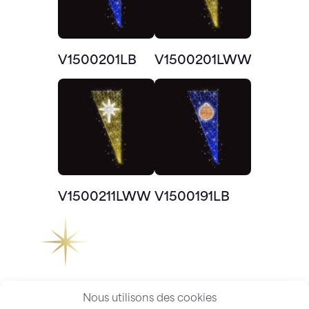
V1500201LB
V1500201LWW
V1500211LWW
V1500191LB
Nous utilisons des cookies