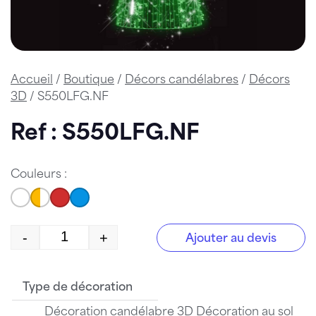
Accueil
/
Boutique
/
Décors candélabres
/
Décors
3D
/ S550LFG.NF
Ref : S550LFG.NF
Couleurs :
-
+
Ajouter au devis
quantité de S550LFG.NF
Type de décoration
Décoration candélabre 3D Décoration au sol