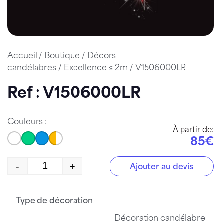
Accueil
/
Boutique
/
Décors
candélabres
/
Excellence ≤ 2m
/ V1506000LR
Ref : V1506000LR
Couleurs :
À partir de:
85€
-
+
Ajouter au devis
quantité de V1506000LR
Type de décoration
Décoration candélabre