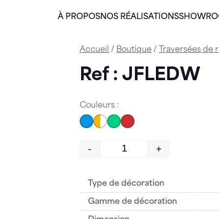
À PROPOS
NOS RÉALISATIONS
SHOWR
Accueil
/
Boutique
/
Traversées de 
Ref : JFLEDW
Couleurs :
-
+
quantité de JFLEDW
Type de décoration
Gamme de décoration