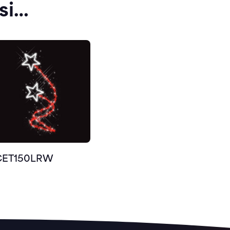
si…
CET150LRW