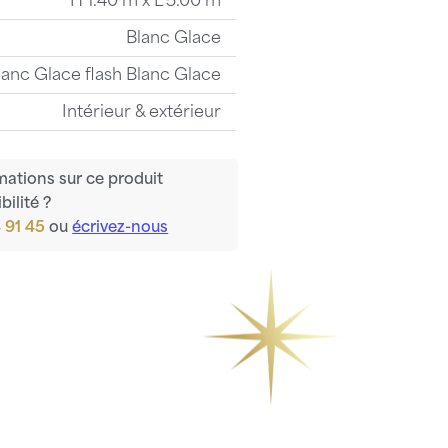
H 1.40 m x L 5.00 m
Blanc Glace
lanc Glace flash Blanc Glace
Intérieur & extérieur
mations sur ce produit
bilité ?
 91 45
ou
écrivez-nous