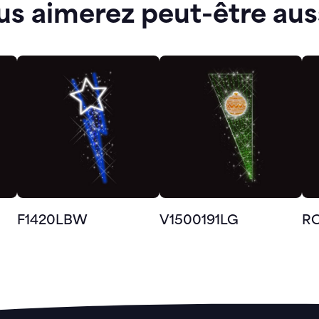
us aimerez peut-être aus
F1420LBW
V1500191LG
R