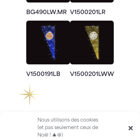
BG490LW.MR
V1500201LR
V1500191LB
V1500201LWW
Nous utilisons des cookies
(et pas seulement ceux de
Noël ! 🎄🍪)