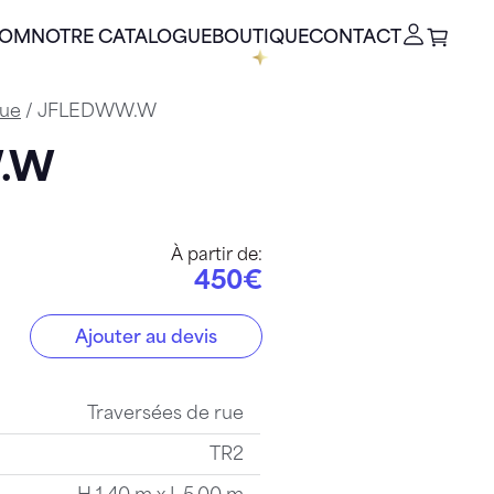
OOM
NOTRE CATALOGUE
BOUTIQUE
CONTACT
rue
/ JFLEDWW.W
W.W
À partir de:
450€
Ajouter au devis
W
Traversées de rue
TR2