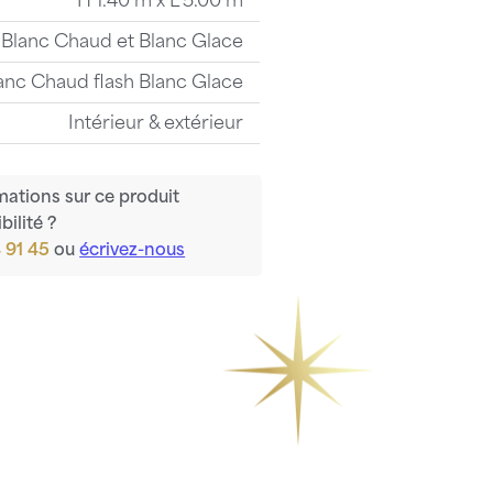
H 1.40 m x L 5.00 m
Blanc Chaud et Blanc Glace
anc Chaud flash Blanc Glace
Intérieur & extérieur
mations sur ce produit
bilité ?
 91 45
ou
écrivez-nous