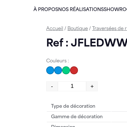
À PROPOS
NOS RÉALISATIONS
SHOWR
Accueil
/
Boutique
/
Traversées de 
Ref : JFLEDW
Couleurs :
-
+
quantité de JFLEDWW.
Type de décoration
Gamme de décoration