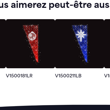
us aimerez peut-être aus
V1500181LR
V1500211LB
V1