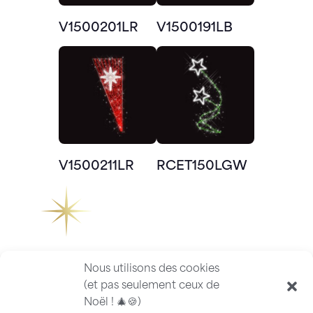
V1500201LR
V1500191LB
V1500211LR
RCET150LGW
Nous utilisons des cookies
(et pas seulement ceux de
Noël ! 🎄🍪)